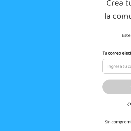
Crea t
la com
Este 
Tu correo elec
¿
Sin compromis